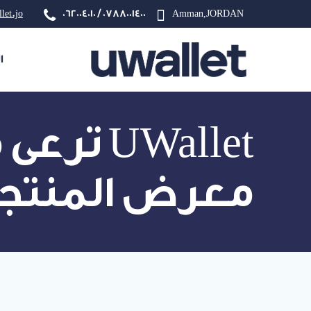
let.jo
0788001400 / 062004010
Amman,JORDAN
ا
UWallet
معرض المنتجات