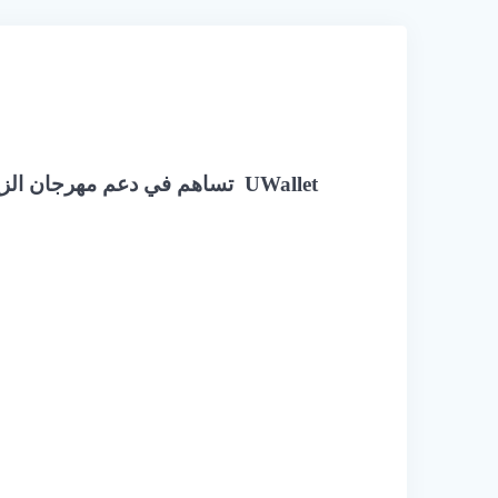
UWallet
تساهم في دعم
م
هرجان الزي