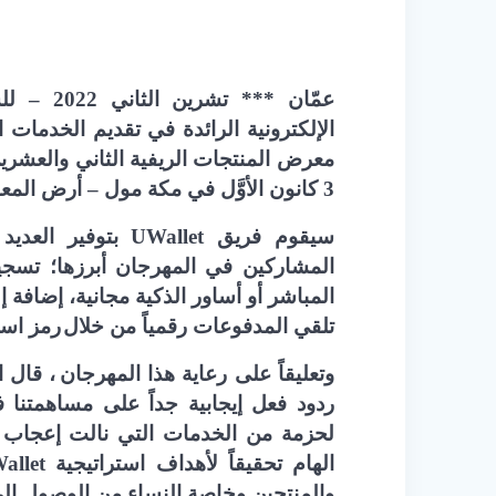
عمّان *** تشرين الثاني 2022
–
لل
الإلكترونية الرائدة في تقديم الخدمات
3
كانون الأوَّل في مكة مول – أرض الم
سيقوم فريق
UWallet
بتوفير العديد
المشاركين في المهرجان أبرزها؛ تسجي
المباشر أو أساور الذكية مجانية، إضافة
تلقي المدفوعات رقمياً من خلال
رمز است
وتعليقاً على رعاية هذا
المهرجان
، قال ا
ردود فعل إيجابية جداً على مساهمتنا 
لحزمة من الخدمات التي نالت إعجاب
ا
الهام تحقيقاً لأهداف استراتيجية
allet
والمنتجين وخاصة النساء من الوصول إلى