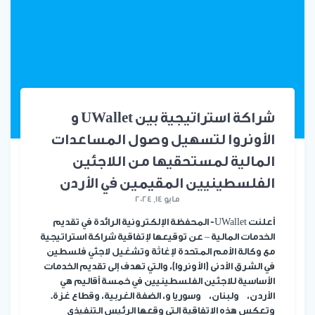
شراكة استراتيجية بين UWallet و
الأونروا لتسهيل وصول المساعدات
المالية لمستحقيها من اللاجئين
الفلسطينيين المقيمين في الأردن
مايو 14, 2024
أعلنت UWallet- المحفظة الإلكترونية الرائدة في تقديم
الخدمات المالية – عن توقيعها لإتفاقية شراكة استراتيجية
مع وكالة الأمم المتحدة لإغاثة وتشغيل لاجئي فلسطين
في الشرق الأدنى (الأونروا)، والتي تهدف إلى تقديم الخدمات
الأساسية للاجئين الفلسطينيين في خمسة أقاليم هي
الأردن، ولبنان، وسوريا و، الضفة الغربية، وقطاع غزة.
وتعكس هذه الاتفاقية التي وقعها الرئيس التنفيذي