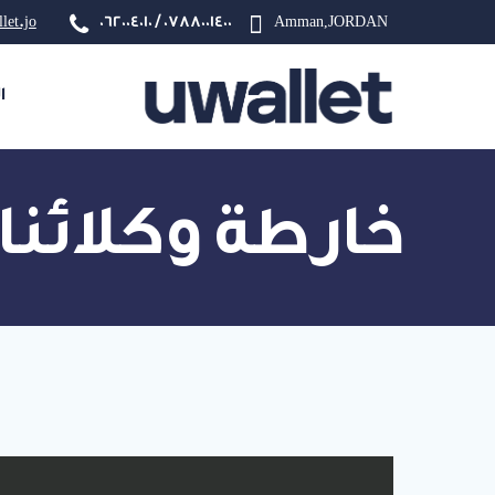
let.jo
0788001400 / 062004010
Amman,JORDAN
ا
خارطة وكلائنا