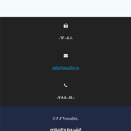
062004010
info@uwallet.jo
0788001400
© 2026 uwallet.
الشروط و الاحكام