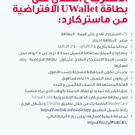
بطاقة UWallet الافتراضية
من ماستركارد:
100% استرجاع نقدي على قيمة
البطاقة
سعر البطاقة
1 دينار
تبدا الحملة بتاريخ 01/10/2024 – 15/10/2024
يتم إيداع المبلغ بمحفظة العميل بمدة لا تزيد عن 25 يوم عمل
تحسب قيمة الاسترجاع النقدي على
أول
بطاقة افتراضية
يتم
اصدارها
يجب أن تكون المحفظة مسجلة حسب الأصول
أن يكون عمر العميل 18 عام فما فوق
الفئة المستهدفة: العملاء القائمين و الجدد
يحق للشركة تمديد أو ايقاف الحملة بالوقت الذي تراه مناسباً
اصدر بطاقة ماستركارد الذهبية الإلكترونية Virtual Gold
MasterCard الخاصة بك من خلال تطبيق UWallet و بشكل فوري ،
رابط تحميل التطبيق
https://onelink.to/uwalletapp
لمعرفة كيفية اصدارها، يرجى زيارة الرابط التالي:
https://bit.ly/3ia4C4U