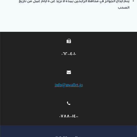
يتم ايداع الجوائز في محافظ الرابحين بمدة لا تزيد عن 5 أيام عمل من تاريخ
السحب
062004010
info@uwallet.jo
0788001400