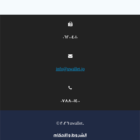
062004010
info@uwallet.jo
0788001400
© 2026 uwallet.
الشروط و الاحكام