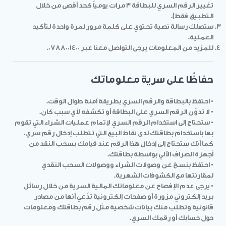
تغيير الرقم السري للبطاقة 3 مرات يومياً كحد أقصى من خلال
التطبيق فقط).
ستصلك رسالة نصية تحتوي على كلمة مرور لمرة واحدة لتأكيد
العملية.
للمزيد من المعلومات يرجى التواصل معنا عبر 0788001400.
حفاظًا على سرية معلوماتك
• احتفظ بالبطاقة والرقم السري بطريقة آمنة طوال الوقت.
• لا تدوّن الرقم السري على البطاقة أو تكشفه لأي سبب كان.
• ستحتاج إلى استخدام الرقم السري لإتمام عمليات الشراء التي تقوم
بها باستخدام بطاقتك لدى نقاط البيع التي تتطلب إدخال رقم سري،
كما أنك ستحتاج إلى إدخال هذا الرقم عند قيامك بسحب النقد من
أجهزة الصراف الآلي بواسطة بطاقتك.
• احتفظ بنسخ عن وصولات الشراء ووصولات السحب النقدي
لمقارنتها مع الكشوفات الشهرية.
• يرجى عدم الإفصاح عن معلوماتك المالية السرية من خلال رسائل
بريد إلكتروني مزورة أو صفحات إلكترونية تدّعي أنها من مصادر
قانونية وتطلب منك بيانات شخصية مثل رقم بطاقتك ومعلومات
حول حسابك أو رقمك السري.